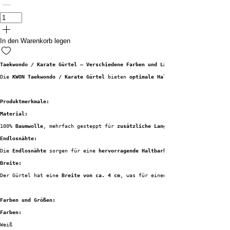
In den Warenkorb legen
Taekwondo / Karate Gürtel – Verschiedene Farben und Längen
Die 
KWON Taekwondo / Karate Gürtel
 bieten 
optimale Haltbarkeit
Produktmerkmale:
Material:
100% 
Baumwolle
, mehrfach gesteppt für 
zusätzliche Langlebigkeit
Endlosnähte:
Die 
Endlosnähte
 sorgen für eine 
hervorragende Haltbarkeit
Breite:
Der Gürtel hat eine 
Breite von ca. 4 cm
, was für einen 
Farben und Größen:
Farben:
Weiß