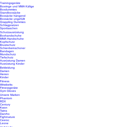
Trainingsgeräte
Boxringe und MMA Käfige
Boxdummies
Standboxsäcke
Boxsäcke hängend
Boxsäcke ungefüllt
Grappling Dummies
Schlagpratzen
Sporttaschen
Schutzausrüstung
Boxhandschuhe
MMA Handschuhe
Kopfschutz
Brustschutz
Schienbeinschoner
Bandagen
Mundschutz
Tiefschutz
Ausrüstung Damen
Ausrüstung Kinder
Bekleidung
Damen
Herren
Kinder
Fitness
Wristbelts
Fitnessgeräte
Gym Gloves
Unsere Marken
Phantom
RDX
Century
Kwon
Twins
Danrho
Fightnature
Ceeroc
Leone