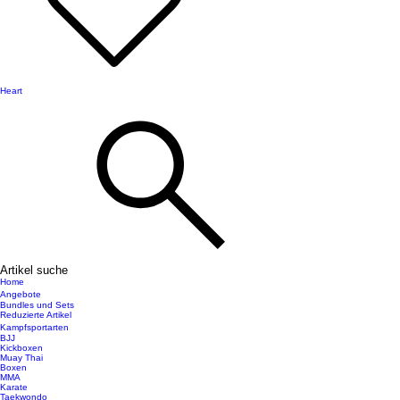
Heart
Artikel suche
Home
Angebote
Bundles und Sets
Reduzierte Artikel
Kampfsportarten
BJJ
Kickboxen
Muay Thai
Boxen
MMA
Karate
Taekwondo