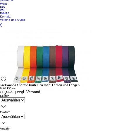
Verbände
Wako
IBA
WKF
IMMAF
Kontakt
Vereine und Gyms
Taekwondo / Karate Gürtel , versch. Farben und Längen
6,90 €
Preis
zzgl. Versand
inkl. MwSt.
|
Farbe
*
Größe
*
Anzahl
*