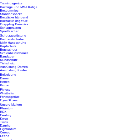
Trainingsgeräte
Boxringe und MMA Käfige
Boxdummies
Standboxsäcke
Boxsäcke hängend
Boxsäcke ungefüllt
Grappling Dummies
Schlagpratzen
Sporttaschen
Schutzausrüstung
Boxhandschuhe
MMA Handschuhe
Kopfschutz
Brustschutz
Schienbeinschoner
Bandagen
Mundschutz
Tiefschutz
Ausrüstung Damen
Ausrüstung Kinder
Bekleidung
Damen
Herren
Kinder
Fitness
Wristbelts
Fitnessgeräte
Gym Gloves
Unsere Marken
Phantom
RDX
Century
Kwon
Twins
Danrho
Fightnature
Ceeroc
Leone