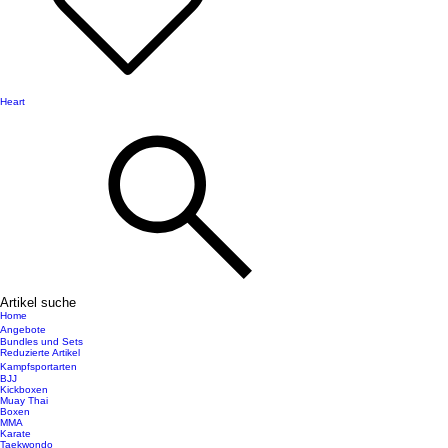
Heart
Artikel suche
Home
Angebote
Bundles und Sets
Reduzierte Artikel
Kampfsportarten
BJJ
Kickboxen
Muay Thai
Boxen
MMA
Karate
Taekwondo