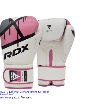
RDX F7 Ego Pink Boxhandschuhe für Frauen
Preis
43,90 €
zzgl. Versand
inkl. MwSt.
|