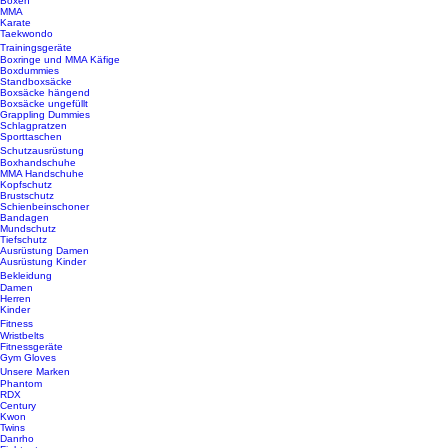
Boxen
MMA
Karate
Taekwondo
Trainingsgeräte
Boxringe und MMA Käfige
Boxdummies
Standboxsäcke
Boxsäcke hängend
Boxsäcke ungefüllt
Grappling Dummies
Schlagpratzen
Sporttaschen
Schutzausrüstung
Boxhandschuhe
MMA Handschuhe
Kopfschutz
Brustschutz
Schienbeinschoner
Bandagen
Mundschutz
Tiefschutz
Ausrüstung Damen
Ausrüstung Kinder
Bekleidung
Damen
Herren
Kinder
Fitness
Wristbelts
Fitnessgeräte
Gym Gloves
Unsere Marken
Phantom
RDX
Century
Kwon
Twins
Danrho