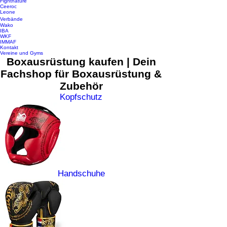
Fightnature
Ceeroc
Leone
Verbände
Wako
IBA
WKF
IMMAF
Kontakt
Vereine und Gyms
Boxausrüstung kaufen | Dein
Fachshop für Boxausrüstung &
Zubehör
Kopfschutz
Handschuhe