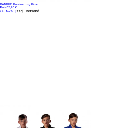
DANRHO Karateanzug Kime
Preis
52,70 €
zzgl. Versand
inkl. MwSt.
|