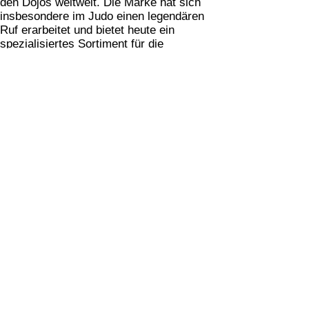
den Dojos weltweit. Die Marke hat sich
insbesondere im Judo einen legendären
Ruf erarbeitet und bietet heute ein
spezialisiertes Sortiment für die
klassischen japanischen Kampfkünste
(Budo) wie
Karate
,
Taekwondo
und Judo
an.
Bei
JustSports4You
haben wir für dich eine
Auswahl getroffen, die den Kern dieser
Traditionsmarke widerspiegelt: Höchste
Reißfestigkeit, authentische Schnitte und
eine Passform, die dich in deinem
Bewegungsfluss niemals einschränkt. Wir
liefern deine Danrho-Ausrüstung schnell
und zuverlässig direkt zu dir nach Hause.
Die Säulen der Danrho Qualität:
Warum Profis auf diese Marke
setzen
Die Entscheidung für Danrho ist eine
Entscheidung für Sicherheit auf der Matte.