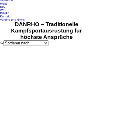
Verbände
Wako
IBA
WKF
IMMAF
Kontakt
Vereine und Gyms
DANRHO – Traditionelle
Kampfsportausrüstung für
höchste Ansprüche