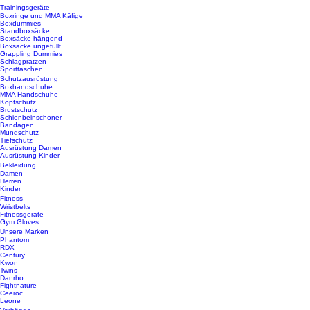
Trainingsgeräte
Boxringe und MMA Käfige
Boxdummies
Standboxsäcke
Boxsäcke hängend
Boxsäcke ungefüllt
Grappling Dummies
Schlagpratzen
Sporttaschen
Schutzausrüstung
Boxhandschuhe
MMA Handschuhe
Kopfschutz
Brustschutz
Schienbeinschoner
Bandagen
Mundschutz
Tiefschutz
Ausrüstung Damen
Ausrüstung Kinder
Bekleidung
Damen
Herren
Kinder
Fitness
Wristbelts
Fitnessgeräte
Gym Gloves
Unsere Marken
Phantom
RDX
Century
Kwon
Twins
Danrho
Fightnature
Ceeroc
Leone