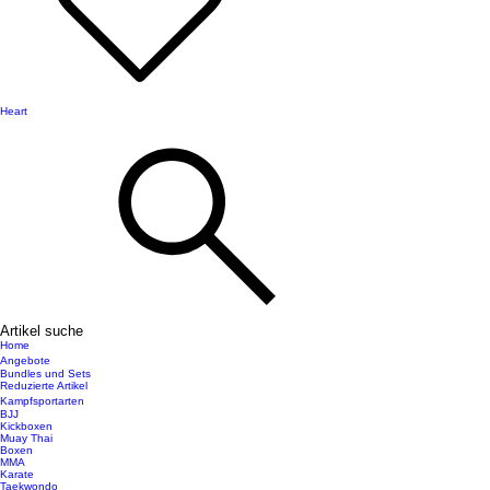
Heart
Artikel suche
Home
Angebote
Bundles und Sets
Reduzierte Artikel
Kampfsportarten
BJJ
Kickboxen
Muay Thai
Boxen
MMA
Karate
Taekwondo