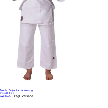
Danrho Dojo-Line Judoanzug
Preis
31,80 €
zzgl. Versand
inkl. MwSt.
|