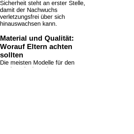
Sicherheit steht an erster Stelle,
damit der Nachwuchs
verletzungsfrei über sich
hinauswachsen kann.
Material und Qualität:
Worauf Eltern achten
sollten
Die meisten Modelle für den
Nachwuchs bestehen aus
hochwertigem Kunstleder (PU). Das
hat handfeste Vorteile für junge
Sportler:
Langlebigkeit:
Es ist sehr robust
gegenüber Schweiß und Abrieb.
Pflegeleicht:
Nach dem Training
einfach feucht abwischen.
Preis-Leistung:
Da Kinder schnell