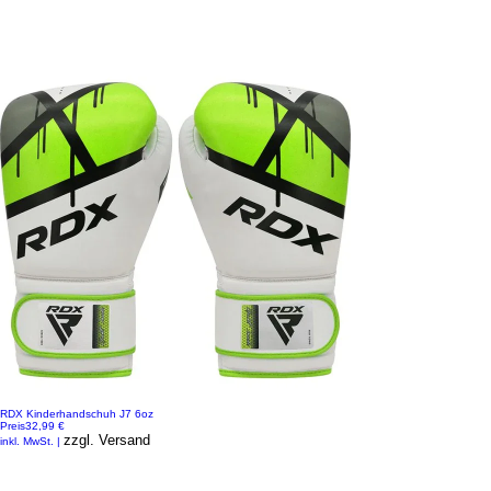
RDX Kinderhandschuh J7 6oz
Preis
32,99 €
zzgl. Versand
inkl. MwSt.
|