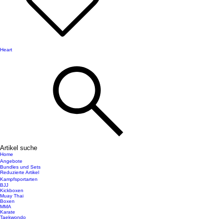
Heart
Artikel suche
Home
Angebote
Bundles und Sets
Reduzierte Artikel
Kampfsportarten
BJJ
Kickboxen
Muay Thai
Boxen
MMA
Karate
Taekwondo