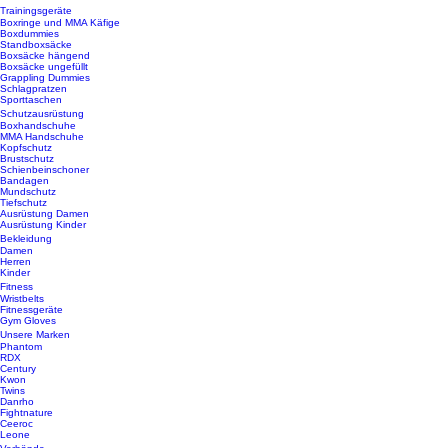
Trainingsgeräte
Boxringe und MMA Käfige
Boxdummies
Standboxsäcke
Boxsäcke hängend
Boxsäcke ungefüllt
Grappling Dummies
Schlagpratzen
Sporttaschen
Schutzausrüstung
Boxhandschuhe
MMA Handschuhe
Kopfschutz
Brustschutz
Schienbeinschoner
Bandagen
Mundschutz
Tiefschutz
Ausrüstung Damen
Ausrüstung Kinder
Bekleidung
Damen
Herren
Kinder
Fitness
Wristbelts
Fitnessgeräte
Gym Gloves
Unsere Marken
Phantom
RDX
Century
Kwon
Twins
Danrho
Fightnature
Ceeroc
Leone