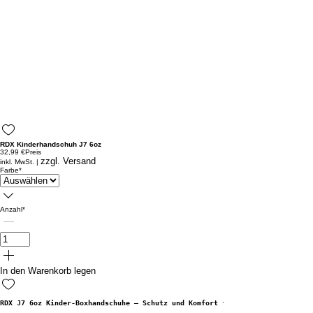
RDX Kinderhandschuh J7 6oz
32,99 €
Preis
zzgl. Versand
inkl. MwSt.
|
Farbe
*
Anzahl
*
In den Warenkorb legen
RDX J7 6oz Kinder-Boxhandschuhe – Schutz und Komfort für junge Champions