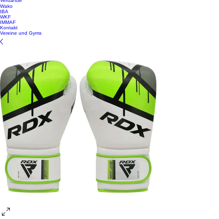
Verbände
Wako
IBA
WKF
IMMAF
Kontakt
Vereine und Gyms