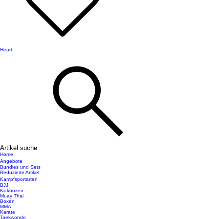
Heart
Artikel suche
Home
Angebote
Bundles und Sets
Reduzierte Artikel
Kampfsportarten
BJJ
Kickboxen
Muay Thai
Boxen
MMA
Karate
Taekwondo