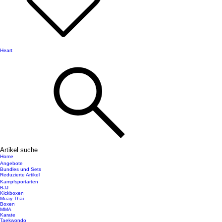
Heart
Artikel suche
Home
Angebote
Bundles und Sets
Reduzierte Artikel
Kampfsportarten
BJJ
Kickboxen
Muay Thai
Boxen
MMA
Karate
Taekwondo