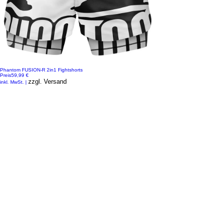
Phantom FUSION-R 2in1 Fightshorts
Preis
59,99 €
zzgl. Versand
inkl. MwSt.
|