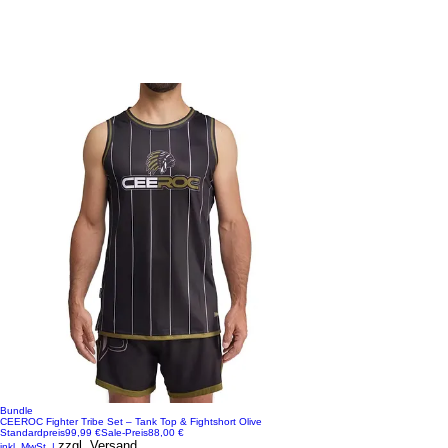
Bundle
CEEROC Fighter Tribe Set – Tank Top & Fightshort Olive
Standardpreis
99,99 €
Sale-Preis
88,00 €
zzgl. Versand
inkl. MwSt.
|