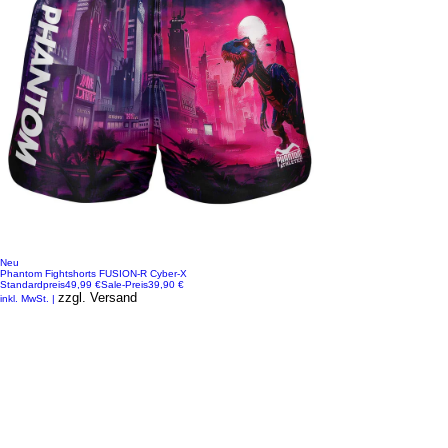
Neu
Phantom Fightshorts FUSION-R Cyber-X
Standardpreis
49,99 €
Sale-Preis
39,90 €
zzgl. Versand
inkl. MwSt.
|