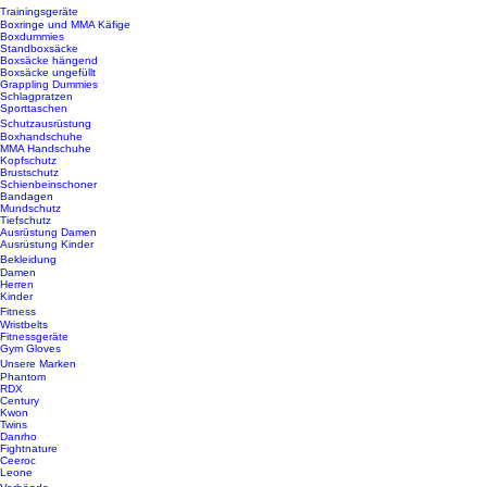
Trainingsgeräte
Boxringe und MMA Käfige
Boxdummies
Standboxsäcke
Boxsäcke hängend
Boxsäcke ungefüllt
Grappling Dummies
Schlagpratzen
Sporttaschen
Schutzausrüstung
Boxhandschuhe
MMA Handschuhe
Kopfschutz
Brustschutz
Schienbeinschoner
Bandagen
Mundschutz
Tiefschutz
Ausrüstung Damen
Ausrüstung Kinder
Bekleidung
Damen
Herren
Kinder
Fitness
Wristbelts
Fitnessgeräte
Gym Gloves
Unsere Marken
Phantom
RDX
Century
Kwon
Twins
Danrho
Fightnature
Ceeroc
Leone