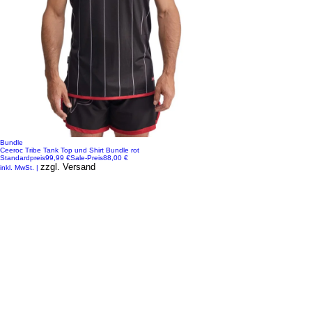
Bundle
Ceeroc Tribe Tank Top und Shirt Bundle rot
Standardpreis
99,99 €
Sale-Preis
88,00 €
zzgl. Versand
inkl. MwSt.
|