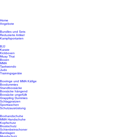
Home
Angebote
Bundles und Sets
Reduzierte Artikel
Kampfsportarten
BJJ
Karate
Kickboxen
Muay Thai
Boxen
MMA
Taekwondo
Judo
Trainingsgeräte
Boxringe und MMA Käfige
Boxdummies
Standboxsäcke
Boxsäcke hängend
Boxsäcke ungefüllt
Grappling Dummies
Schlagpratzen
Sporttaschen
Schutzausrüstung
Boxhandschuhe
MMA Handschuhe
Kopfschutz
Brustschutz
Schienbeinschoner
Bandagen
Mundschutz