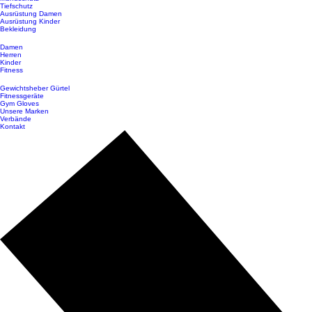
Tiefschutz
Ausrüstung Damen
Ausrüstung Kinder
Bekleidung
Damen
Herren
Kinder
Fitness
Gewichtsheber Gürtel
Fitnessgeräte
Gym Gloves
Unsere Marken
Verbände
Kontakt