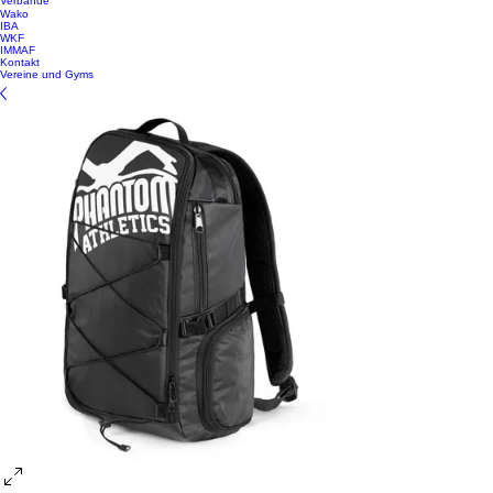
Verbände
Wako
IBA
WKF
IMMAF
Kontakt
Vereine und Gyms