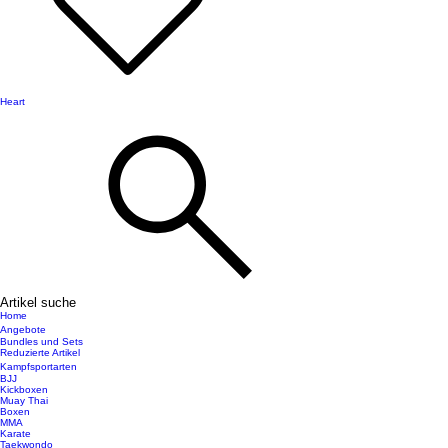
Heart
Artikel suche
Home
Angebote
Bundles und Sets
Reduzierte Artikel
Kampfsportarten
BJJ
Kickboxen
Muay Thai
Boxen
MMA
Karate
Taekwondo