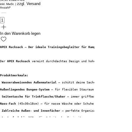
zzgl. Versand
inkl. MwSt.
|
Anzahl
*
In den Warenkorb legen
APEX Rucksack – Der ideale Trainingsbegleiter für Kampfsportarten wie MMA,
Der 
APEX Rucksack
 vereint durchdachtes Design und hohe Funktionalität und 
Produktmerkmale:
Wasserabweisendes Außenmaterial
 – schützt deine Sachen vor Regen und Feuc
Außenliegendes Bungee-System
 – für flexiblen Stauraum.
Seitentasche für Trinkflasche/Shaker
 – immer griffbereit.
Nass-Fach
 (45x30x18cm) – für nasse Wäsche oder Schuhe.
Zahlreiche Außen- und Innenfächer
 – perfekte Organisation für dein 
Laptopfach bis 16"
 – für Arbeit oder Freizeit.
Hochwertige Reißverschlüsse
 – für Langlebigkeit und Sicherheit.
Gepolsterter Rückenteil und Schulterriemen
 – für maximalen Komfort beim T