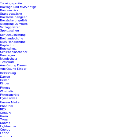
Trainingsgeräte
Boxringe und MMA Käfige
Boxdummies
Standboxsäcke
Boxsäcke hängend
Boxsäcke ungefüllt
Grappling Dummies
Schlagpratzen
Sporttaschen
Schutzausrüstung
Boxhandschuhe
MMA Handschuhe
Kopfschutz
Brustschutz
Schienbeinschoner
Bandagen
Mundschutz
Tiefschutz
Ausrüstung Damen
Ausrüstung Kinder
Bekleidung
Damen
Herren
Kinder
Fitness
Wristbelts
Fitnessgeräte
Gym Gloves
Unsere Marken
Phantom
RDX
Century
Kwon
Twins
Danrho
Fightnature
Ceeroc
Leone