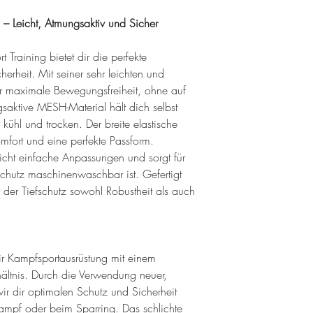
Kostenlose Rü
g – Leicht, Atmungsaktiv und Sicher
14 Tagen. Weit
 Training bietet dir die perfekte
du
hier
.
erheit. Mit seiner sehr leichten und
r maximale Bewegungsfreiheit, ohne auf
saktive MESH-Material hält dich selbst
n kühl und trocken. Der breite elastische
omfort und eine perfekte Passform.
cht einfache Anpassungen und sorgt für
schutz maschinenwaschbar ist. Gefertigt
 der Tiefschutz sowohl Robustheit als auch
dir Kampfsportausrüstung mit einem
hältnis. Durch die Verwendung neuer,
ir dir optimalen Schutz und Sicherheit
ampf oder beim Sparring. Das schlichte