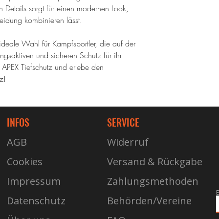
 Details sorgt für einen modernen Look,
leidung kombinieren lässt.
 ideale Wahl für Kampfsportler, die auf der
gsaktiven und sicheren Schutz für ihr
en APEX Tiefschutz und erlebe den
z!
INFOS
SERVICE
AGB
Widerruf
Cookies
Versand & Rückgabe
Impressum
Zahlungsmethoden
E
Datenschutz
Behörden/Vereine