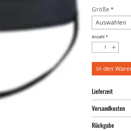
Größe
*
Auswählen
Anzahl
*
In den Ware
Lieferzeit
3–5 Werktage 
Versandkosten
Deutschland)
Die Versandk
Rückgabe
Warenkorb be