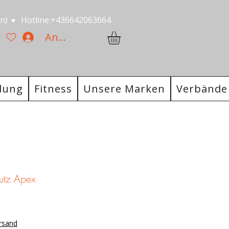
)​
Hotline:+436642063664
Anmelden
dung
Fitness
Unsere Marken
Verbände
utz Apex
ersand