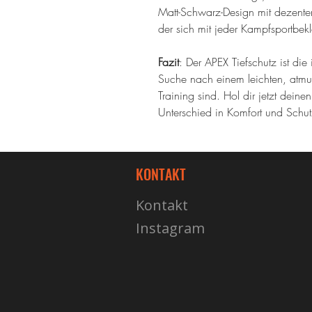
Matt-Schwarz-Design mit dezenten
der sich mit jeder Kampfsportbek
Fazit
: Der APEX Tiefschutz ist die
Suche nach einem leichten, atmun
Training sind. Hol dir jetzt dein
Unterschied in Komfort und Schut
KONTAKT
Kontakt
Instagram