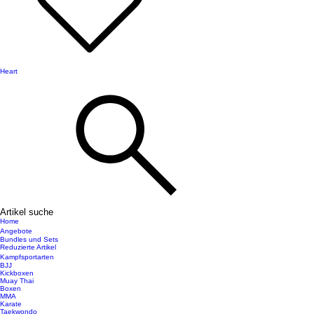
Heart
Artikel suche
Home
Angebote
Bundles und Sets
Reduzierte Artikel
Kampfsportarten
BJJ
Kickboxen
Muay Thai
Boxen
MMA
Karate
Taekwondo