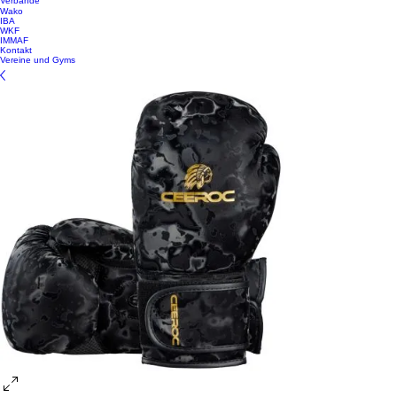
Verbände
Wako
IBA
WKF
IMMAF
Kontakt
Vereine und Gyms