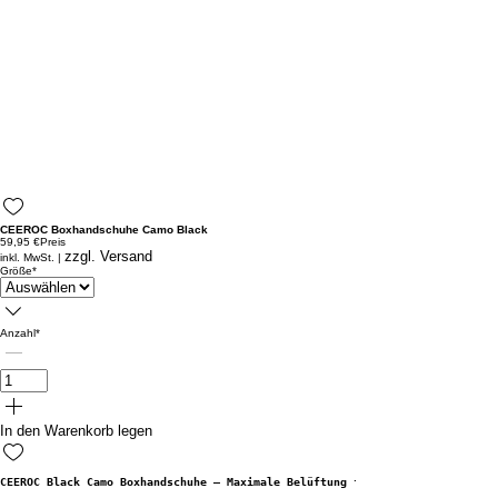
CEEROC Boxhandschuhe Camo Black
59,95 €
Preis
zzgl. Versand
inkl. MwSt.
|
Größe
*
Anzahl
*
In den Warenkorb legen
CEEROC Black Camo Boxhandschuhe – Maximale Belüftung für dein Training