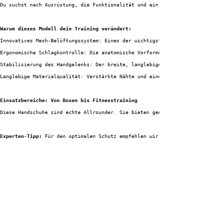
Du suchst nach Ausrüstung, die Funktionalität und ein aggressives Design v
Warum dieses Modell dein Training verändert:
Innovatives Mesh-Belüftungssystem: Eines der wichtigsten Features dieser C
Ergonomische Schlagkontrolle: Die anatomische Vorformung unterstützt die n
Stabilisierung des Handgelenks: Der breite, langlebige Klettverschluss fix
Langlebige Materialqualität: Verstärkte Nähte und eine robuste Oberfläche 
Einsatzbereiche: Von Boxen bis Fitnesstraining
Diese Handschuhe sind echte Allrounder. Sie bieten genug Dämpfung für kraf
Experten-Tipp:
 Für den optimalen Schutz empfehlen wir, unter den Handschuh
Alles, was du wissen musst (Produkt-Check)
Welche Unzen-Größe (oz) ist die richtige für mich?
Die Wahl der Unzen hängt von deinem Gewicht und dem Ziel ab. Für schnelles
Sind diese Handschuhe für Muay Thai geeignet?
Ja! Die CEEROC-Modelle bieten eine gute Balance zwischen Schutz und Flexib