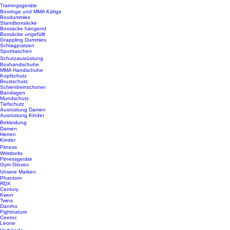
Trainingsgeräte
Boxringe und MMA Käfige
Boxdummies
Standboxsäcke
Boxsäcke hängend
Boxsäcke ungefüllt
Grappling Dummies
Schlagpratzen
Sporttaschen
Schutzausrüstung
Boxhandschuhe
MMA Handschuhe
Kopfschutz
Brustschutz
Schienbeinschoner
Bandagen
Mundschutz
Tiefschutz
Ausrüstung Damen
Ausrüstung Kinder
Bekleidung
Damen
Herren
Kinder
Fitness
Wristbelts
Fitnessgeräte
Gym Gloves
Unsere Marken
Phantom
RDX
Century
Kwon
Twins
Danrho
Fightnature
Ceeroc
Leone