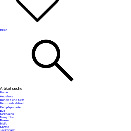
Heart
Artikel suche
Home
Angebote
Bundles und Sets
Reduzierte Artikel
Kampfsportarten
BJJ
Kickboxen
Muay Thai
Boxen
MMA
Karate
Taekwondo