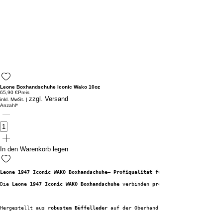
Leone Boxhandschuhe Iconic Wako 10oz
65,90 €
Preis
zzgl. Versand
inkl. MwSt.
|
Anzahl
*
In den Warenkorb legen
Leone 1947 Iconic WAKO Boxhandschuhe– Profiqualität für Training & Wettkam
Die 
Leone 1947 Iconic WAKO Boxhandschuhe 
verbinden 
professionelle Leistung
Hergestellt aus 
robustem Büffelleder
 auf der Oberhand, zeichnen sich die H