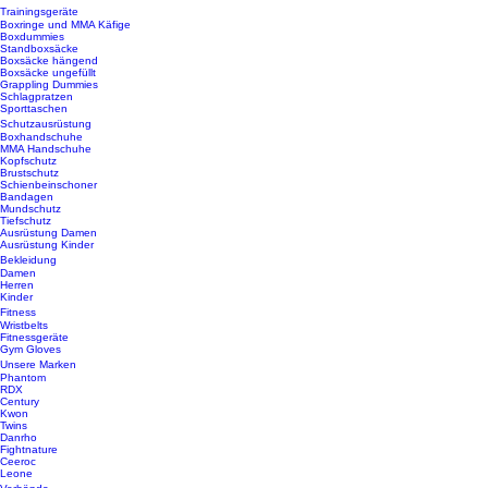
Trainingsgeräte
Boxringe und MMA Käfige
Boxdummies
Standboxsäcke
Boxsäcke hängend
Boxsäcke ungefüllt
Grappling Dummies
Schlagpratzen
Sporttaschen
Schutzausrüstung
Boxhandschuhe
MMA Handschuhe
Kopfschutz
Brustschutz
Schienbeinschoner
Bandagen
Mundschutz
Tiefschutz
Ausrüstung Damen
Ausrüstung Kinder
Bekleidung
Damen
Herren
Kinder
Fitness
Wristbelts
Fitnessgeräte
Gym Gloves
Unsere Marken
Phantom
RDX
Century
Kwon
Twins
Danrho
Fightnature
Ceeroc
Leone