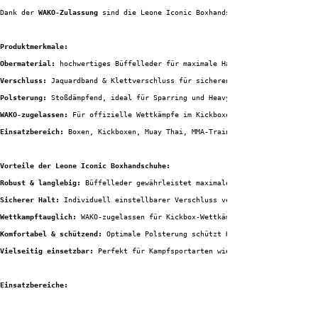
Dank der 
WAKO-Zulassung
 sind die Leone Iconic Boxhandschuhe auch für 
Produktmerkmale:
Obermaterial:
 hochwertiges Büffelleder für maximale Haltbarkeit
Verschluss:
 Jaquardband & Klettverschluss für sicheren Sitz und einfache A
Polsterung:
 Stoßdämpfend, ideal für Sparring und Heavy Bag Training
WAKO-zugelassen:
 Für offizielle Wettkämpfe im Kickboxen
Einsatzbereich:
 Boxen, Kickboxen, Muay Thai, MMA-Training
Vorteile der Leone Iconic Boxhandschuhe:
Robust & langlebig:
 Büffelleder gewährleistet maximale Stabilität auch bei
Sicherer Halt:
 Individuell einstellbarer Verschluss verhindert Verrutschen
Wettkampftauglich:
 WAKO-zugelassen für Kickbox-Wettkämpfe, gleichzeitig id
Komfortabel & schützend:
 Optimale Polsterung schützt Hände und Gelenke bei
Vielseitig einsetzbar:
 Perfekt für Kampfsportarten wie Boxen, Muay Thai, K
Einsatzbereiche:
Heavy Bag / Sandsacktraining:
 Robuste Verarbeitung schützt Hände bei inten