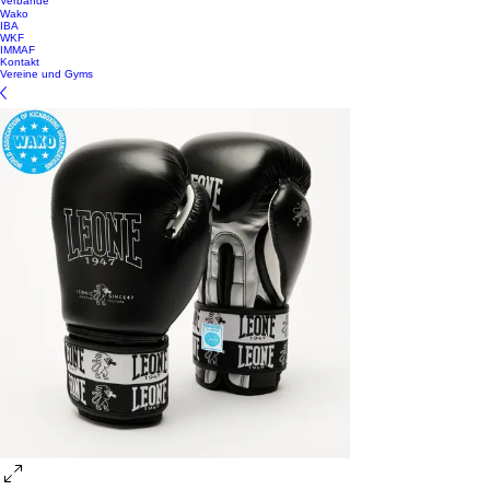
Verbände
Wako
IBA
WKF
IMMAF
Kontakt
Vereine und Gyms