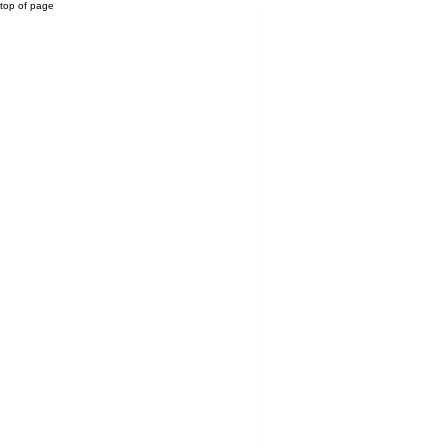
top of page