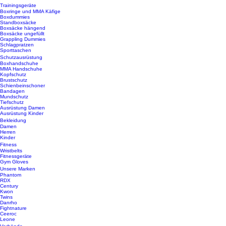
Trainingsgeräte
Boxringe und MMA Käfige
Boxdummies
Standboxsäcke
Boxsäcke hängend
Boxsäcke ungefüllt
Grappling Dummies
Schlagpratzen
Sporttaschen
Schutzausrüstung
Boxhandschuhe
MMA Handschuhe
Kopfschutz
Brustschutz
Schienbeinschoner
Bandagen
Mundschutz
Tiefschutz
Ausrüstung Damen
Ausrüstung Kinder
Bekleidung
Damen
Herren
Kinder
Fitness
Wristbelts
Fitnessgeräte
Gym Gloves
Unsere Marken
Phantom
RDX
Century
Kwon
Twins
Danrho
Fightnature
Ceeroc
Leone