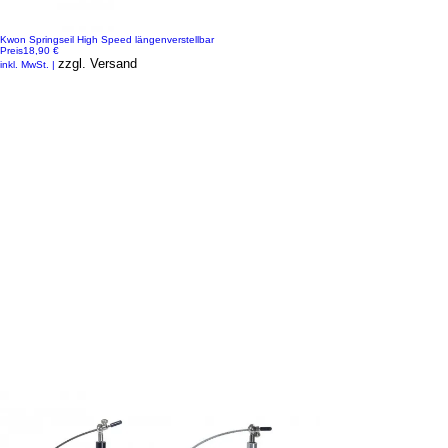
Kwon Springseil High Speed längenverstellbar
Preis
18,90 €
zzgl. Versand
inkl. MwSt.
|