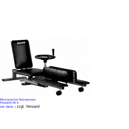
Mechanischer Beinspreizer
Preis
405,90 €
zzgl. Versand
inkl. MwSt.
|