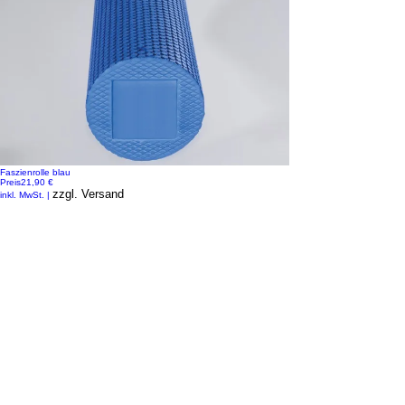
Faszienrolle blau
Preis
21,90 €
zzgl. Versand
inkl. MwSt.
|