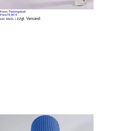
Kwon Trainingsball
Preis
79,90 €
zzgl. Versand
inkl. MwSt.
|