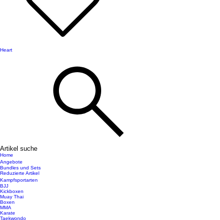
Heart
Artikel suche
Home
Angebote
Bundles und Sets
Reduzierte Artikel
Kampfsportarten
BJJ
Kickboxen
Muay Thai
Boxen
MMA
Karate
Taekwondo