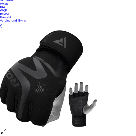
Verbände
Wako
IBA
WKF
IMMAF
Kontakt
Vereine und Gyms