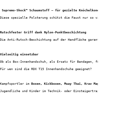
Supremo-Shock™ Schaumstoff – für gezielte Knöchelkonditionierung
Diese spezielle Polsterung schützt die Faust nur so viel wie nötig, um dei
Rutschfester Griff dank Nylon-Punktbeschichtung
Die Anti-Rutsch-Beschichtung auf der Handfläche garantiert festen Halt bei
Vielseitig einsetzbar
Ob als Box-Innenhandschuh, als Ersatz für Bandagen, für Fitnesstraining od
Für wen sind die RDX T15 Innenhandschuhe geeignet?
Kampfsportler im 
Boxen, Kickboxen, Muay Thai, Krav Maga
Jugendliche und Kinder im Technik- oder Einsteigertraining
Athleten im Functional Training, Bodyweight- und Krafttraining
Alle, die auf bequeme, schnelle & hygienische Alternative zu klassischen B
Jetzt RDX T15 Innenhandschuhe kaufen
 – mehr Schutz, besserer Grip und maxi