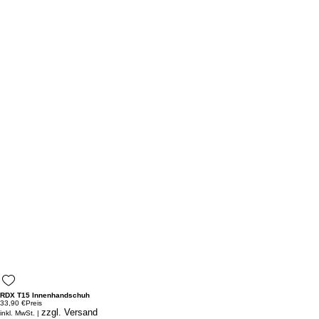
RDX T15 Innenhandschuh
33,90 €
Preis
zzgl. Versand
inkl. MwSt.
|