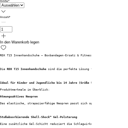
Größe
*
Anzahl
*
In den Warenkorb legen
RDX T15 Innenhandschuhe – Boxbandagen-Ersatz & Fitnesshandschuhe in einem.
Die 
RDX T15 Innenhandschuhe
 sind die perfekte Lösung für alle, die beim Bo
Ideal für Kinder und Jugendliche bis 14 Jahre (Größe S/M)
Produktmerkmale im Überblick:
Atmungsaktives Neopren
Das elastische, strapazierfähige Neopren passt sich optimal der Handform a
Stoßabsorbierende Shell-Shock™ Gel-Polsterung
Eine zusätzliche Gel-Schicht reduziert die Schlagwirkung bei Box- und Kamp