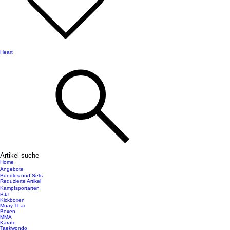
Heart
Artikel suche
Home
Angebote
Bundles und Sets
Reduzierte Artikel
Kampfsportarten
BJJ
Kickboxen
Muay Thai
Boxen
MMA
Karate
Taekwondo