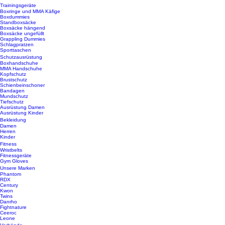
Trainingsgeräte
Boxringe und MMA Käfige
Boxdummies
Standboxsäcke
Boxsäcke hängend
Boxsäcke ungefüllt
Grappling Dummies
Schlagpratzen
Sporttaschen
Schutzausrüstung
Boxhandschuhe
MMA Handschuhe
Kopfschutz
Brustschutz
Schienbeinschoner
Bandagen
Mundschutz
Tiefschutz
Ausrüstung Damen
Ausrüstung Kinder
Bekleidung
Damen
Herren
Kinder
Fitness
Wristbelts
Fitnessgeräte
Gym Gloves
Unsere Marken
Phantom
RDX
Century
Kwon
Twins
Danrho
Fightnature
Ceeroc
Leone