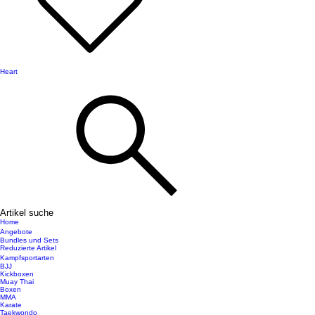
Heart
Artikel suche
Home
Angebote
Bundles und Sets
Reduzierte Artikel
Kampfsportarten
BJJ
Kickboxen
Muay Thai
Boxen
MMA
Karate
Taekwondo