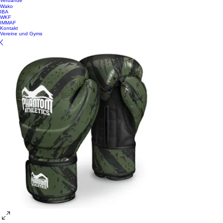
Verbände
Wako
IBA
WKF
IMMAF
Kontakt
Vereine und Gyms