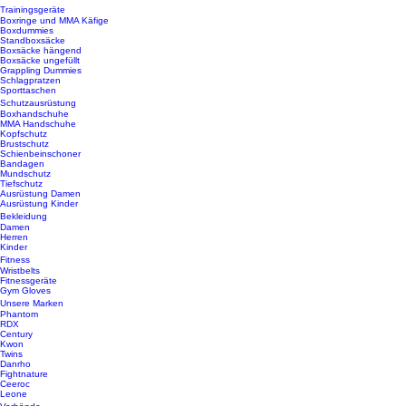
Trainingsgeräte
Boxringe und MMA Käfige
Boxdummies
Standboxsäcke
Boxsäcke hängend
Boxsäcke ungefüllt
Grappling Dummies
Schlagpratzen
Sporttaschen
Schutzausrüstung
Boxhandschuhe
MMA Handschuhe
Kopfschutz
Brustschutz
Schienbeinschoner
Bandagen
Mundschutz
Tiefschutz
Ausrüstung Damen
Ausrüstung Kinder
Bekleidung
Damen
Herren
Kinder
Fitness
Wristbelts
Fitnessgeräte
Gym Gloves
Unsere Marken
Phantom
RDX
Century
Kwon
Twins
Danrho
Fightnature
Ceeroc
Leone