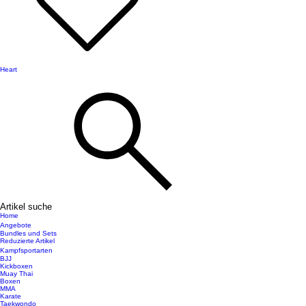
Heart
Artikel suche
Home
Angebote
Bundles und Sets
Reduzierte Artikel
Kampfsportarten
BJJ
Kickboxen
Muay Thai
Boxen
MMA
Karate
Taekwondo