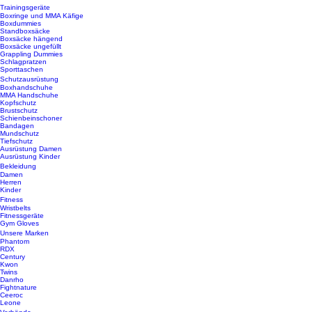
Trainingsgeräte
Boxringe und MMA Käfige
Boxdummies
Standboxsäcke
Boxsäcke hängend
Boxsäcke ungefüllt
Grappling Dummies
Schlagpratzen
Sporttaschen
Schutzausrüstung
Boxhandschuhe
MMA Handschuhe
Kopfschutz
Brustschutz
Schienbeinschoner
Bandagen
Mundschutz
Tiefschutz
Ausrüstung Damen
Ausrüstung Kinder
Bekleidung
Damen
Herren
Kinder
Fitness
Wristbelts
Fitnessgeräte
Gym Gloves
Unsere Marken
Phantom
RDX
Century
Kwon
Twins
Danrho
Fightnature
Ceeroc
Leone