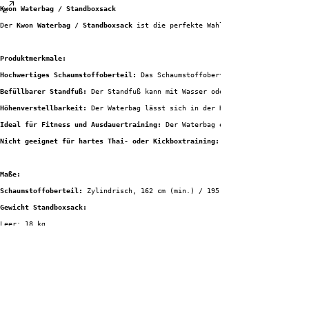
Kwon Waterbag / Standboxsack
Der 
Kwon Waterbag / Standboxsack
 ist die perfekte Wahl für ein effektives 
Produktmerkmale:
Hochwertiges Schaumstoffoberteil:
 Das Schaumstoffoberteil sorgt für eine a
Befüllbarer Standfuß:
 Der Standfuß kann mit Wasser oder Sand gefüllt werde
Höhenverstellbarkeit:
 Der Waterbag lässt sich in der Höhe verstellen, soda
Ideal für Fitness und Ausdauertraining:
 Der Waterbag eignet sich hervorrag
Nicht geeignet für hartes Thai- oder Kickboxtraining:
 Der Waterbag ist nic
Maße:
Schaumstoffoberteil:
 Zylindrisch, 162 cm (min.) / 195 cm (max.)
Gewicht Standboxsack:
Leer: 18 kg
Gefüllt mit Wasser: ca. 150 kg
Gefüllt mit Sand: ca. 180 kg
Fazit:
Der 
Waterbag / Standboxsack
 ist die ideale Wahl für Fitness- und Ausdauert