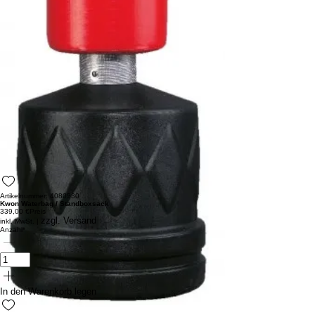
Artikelnummer: 4080530
Kwon Waterbag / Standboxsack
339,00 €
Preis
zzgl. Versand
inkl. MwSt.
|
Anzahl
*
In den Warenkorb legen