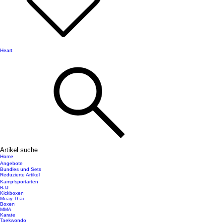
Heart
Artikel suche
Home
Angebote
Bundles und Sets
Reduzierte Artikel
Kampfsportarten
BJJ
Kickboxen
Muay Thai
Boxen
MMA
Karate
Taekwondo