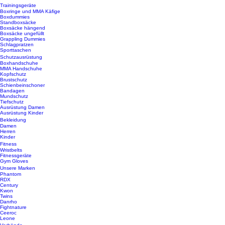
Trainingsgeräte
Boxringe und MMA Käfige
Boxdummies
Standboxsäcke
Boxsäcke hängend
Boxsäcke ungefüllt
Grappling Dummies
Schlagpratzen
Sporttaschen
Schutzausrüstung
Boxhandschuhe
MMA Handschuhe
Kopfschutz
Brustschutz
Schienbeinschoner
Bandagen
Mundschutz
Tiefschutz
Ausrüstung Damen
Ausrüstung Kinder
Bekleidung
Damen
Herren
Kinder
Fitness
Wristbelts
Fitnessgeräte
Gym Gloves
Unsere Marken
Phantom
RDX
Century
Kwon
Twins
Danrho
Fightnature
Ceeroc
Leone