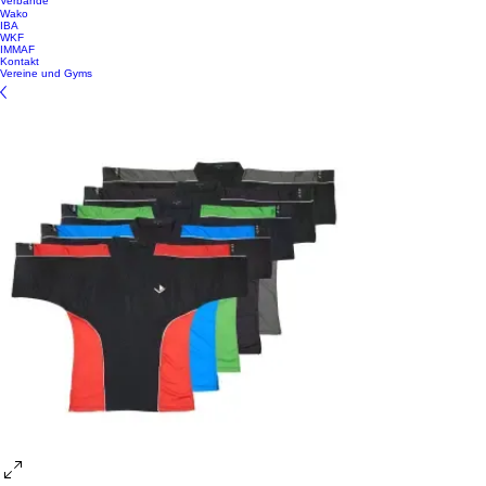
Verbände
Wako
IBA
WKF
IMMAF
Kontakt
Vereine und Gyms