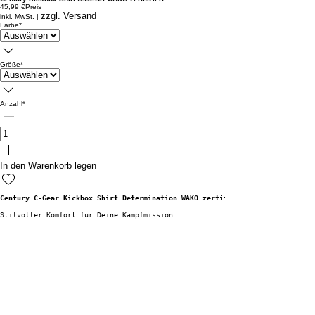
45,99 €
Preis
zzgl. Versand
inkl. MwSt.
|
Farbe
*
Größe
*
Anzahl
*
In den Warenkorb legen
Century C-Gear Kickbox Shirt Determination WAKO zertifiziert
Stilvoller Komfort für Deine Kampfmission
Du bist nicht nur ein Kämpfer, sondern auch eine Stil-Ikone im Ring. Das U
Das Shirt besteht aus hochwertigem Polyester-Satin-Gewebe und CENTURY-Mark