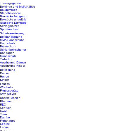
Trainingsgeräte
Boxringe und MMA Käfige
Boxdummies
Standboxsäcke
Boxsäcke hängend
Boxsäcke ungefüllt
Grappling Dummies
Schlagpratzen
Sporttaschen
Schutzausrüstung
Boxhandschuhe
MMA Handschuhe
Kopfschutz
Brustschutz
Schienbeinschoner
Bandagen
Mundschutz
Tiefschutz
Ausrüstung Damen
Ausrüstung Kinder
Bekleidung
Damen
Herren
Kinder
Fitness
Wristbelts
Fitnessgeräte
Gym Gloves
Unsere Marken
Phantom
RDX
Century
Kwon
Twins
Danrho
Fightnature
Ceeroc
Leone