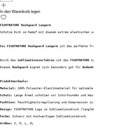
In den Warenkorb legen
FIGHTNATURE Rashguard Langarm
Schütze Dich im Kampf mit diesem extrem elastischen und funktionalen Langa
Das 
FIGHTNATURE Rashguard Langarm
 ist das perfekte Trainingsshirt für MMA-
Durch das 
Sublimationsverfahren
 ist das 
FIGHTNATURE Logo
Dieses 
Rashguard
 eignet sich besonders gut für 
Bodenkampf-Sportarten
Produktmerkmale:
Material:
 100% Polyester-Elastikmaterial für optimale Passform und Flexibi
Schutz:
 Lange Ärmel schützen vor Schürfwunden und Hautirritationen
Funktion:
 Feuchtigkeitsregulierung und Kompression zur Unterstützung der M
Design:
 FIGHTNATURE Logo im Sublimationsdruck (langlebig und nicht spürbar
Farbe:
 Schwarz mit hochwertigem Sublimationsdruck
Größen:
 S, M, L, XL