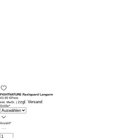
FIGHTNATURE Rashguard Langarm
43,90 €
Preis
zzgl. Versand
inkl. MwSt.
|
Größe
*
Anzahl
*