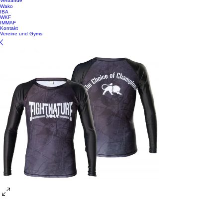
Verbände
Wako
IBA
WKF
IMMAF
Kontakt
Vereine und Gyms