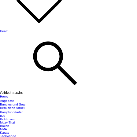
Heart
Artikel suche
Home
Angebote
Bundles und Sets
Reduzierte Artikel
Kampfsportarten
BJJ
Kickboxen
Muay Thai
Boxen
MMA
Karate
Taekwondo