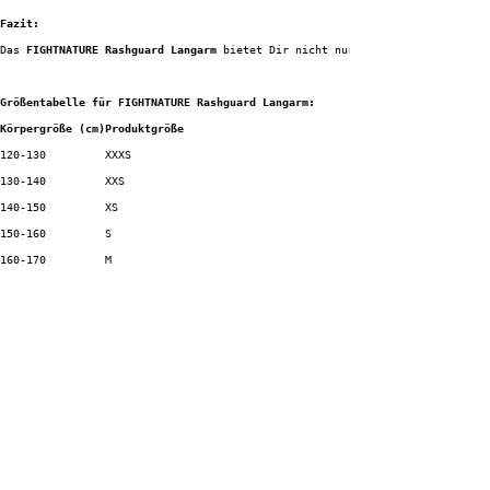
Fazit:
Das 
FIGHTNATURE Rashguard Langarm
 bietet Dir nicht nur Schutz vor Schürfwu
Größentabelle für FIGHTNATURE Rashguard Langarm:
Körpergröße (cm)
Produktgröße
120-130
XXXS
130-140
XXS
140-150
XS
150-160
S
160-170
M
170-180
L
180-190
XL
190+
XXL
Für Kinder:
Körpergröße (cm)
Produktgröße
123-128
128
135-140
140
147-152
152