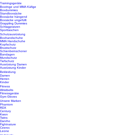
Trainingsgeräte
Boxringe und MMA Käfige
Boxdummies
Standboxsäcke
Boxsäcke hängend
Boxsäcke ungefüllt
Grappling Dummies
Schlagpratzen
Sporttaschen
Schutzausrüstung
Boxhandschuhe
MMA Handschuhe
Kopfschutz
Brustschutz
Schienbeinschoner
Bandagen
Mundschutz
Tiefschutz
Ausrüstung Damen
Ausrüstung Kinder
Bekleidung
Damen
Herren
Kinder
Fitness
Wristbelts
Fitnessgeräte
Gym Gloves
Unsere Marken
Phantom
RDX
Century
Kwon
Twins
Danrho
Fightnature
Ceeroc
Leone