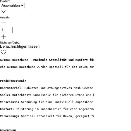
Größe
*
Anzahl
*
Nicht verfügbar
Benachrichtigen lassen
ADIDAS Boxschuhe – Maximale Stabilität und Komfort für dein Boxtraining
Die 
ADIDAS Boxschuhe
 wurden speziell für das Boxen entwickelt und bieten d
Produktmerkmale
Obermaterial:
 Robustes und atmungsaktives Mesh-Gewebe für eine hervorragen
Sohle:
 Rutschfeste Gummisohle für sicheren Stand und hohe Stabilität.
Verschluss:
 Schnürung für eine individuell anpassbare Passform.
Komfort:
 Polsterung im Innenbereich für eine angenehme Passform und Unters
Verwendung:
 Speziell entwickelt für Boxen, geeignet für alle Trainingsstuf
Anwendung