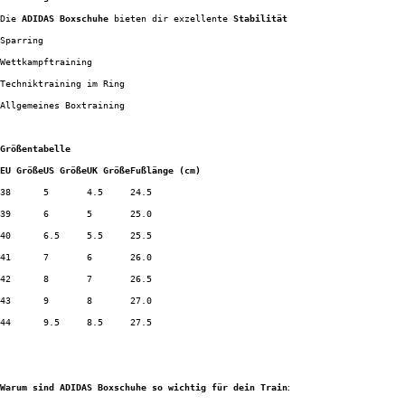
Die 
ADIDAS Boxschuhe
 bieten dir exzellente 
Stabilität
 und 
Sparring
Wettkampftraining
Techniktraining im Ring
Allgemeines Boxtraining
Größentabelle
EU Größe
US Größe
UK Größe
Fußlänge (cm)
38
5
4.5
24.5
39
6
5
25.0
40
6.5
5.5
25.5
41
7
6
26.0
42
8
7
26.5
43
9
8
27.0
44
9.5
8.5
27.5
Warum sind ADIDAS Boxschuhe so wichtig für dein Training?