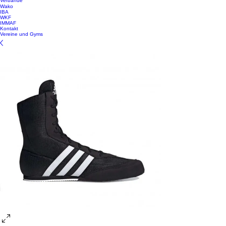
Verbände
Wako
IBA
WKF
IMMAF
Kontakt
Vereine und Gyms