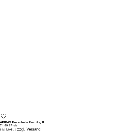
ADIDAS Boxschuhe Box Hog II
74,90 €
Preis
zzgl. Versand
inkl. MwSt.
|