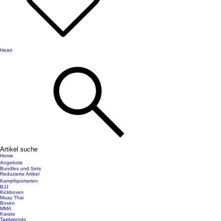
Heart
Artikel suche
Home
Angebote
Bundles und Sets
Reduzierte Artikel
Kampfsportarten
BJJ
Kickboxen
Muay Thai
Boxen
MMA
Karate
Taekwondo