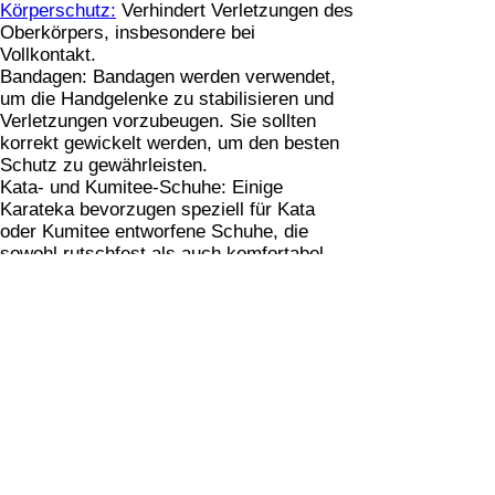
Körperschutz:
Verhindert Verletzungen des
Oberkörpers, insbesondere bei
Vollkontakt.
Bandagen: Bandagen werden verwendet,
um die Handgelenke zu stabilisieren und
Verletzungen vorzubeugen. Sie sollten
korrekt gewickelt werden, um den besten
Schutz zu gewährleisten.
Kata- und Kumitee-Schuhe: Einige
Karateka bevorzugen speziell für Kata
oder Kumitee entworfene Schuhe, die
sowohl rutschfest als auch komfortabel
sind.
Auf Justsports4you findest du hier die
beste
Karate Ausrüstung
Kann ich als Anfänger Karate
lernen?
Ja, Karate ist für Anfänger jeden Alters
geeignet. Die meisten Karate-Schulen
bieten spezielle Anfängerkurse an, in
denen grundlegende Techniken wie