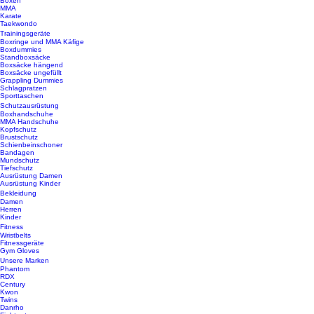
Boxen
MMA
Karate
Taekwondo
Trainingsgeräte
Boxringe und MMA Käfige
Boxdummies
Standboxsäcke
Boxsäcke hängend
Boxsäcke ungefüllt
Grappling Dummies
Schlagpratzen
Sporttaschen
Schutzausrüstung
Boxhandschuhe
MMA Handschuhe
Kopfschutz
Brustschutz
Schienbeinschoner
Bandagen
Mundschutz
Tiefschutz
Ausrüstung Damen
Ausrüstung Kinder
Bekleidung
Damen
Herren
Kinder
Fitness
Wristbelts
Fitnessgeräte
Gym Gloves
Unsere Marken
Phantom
RDX
Century
Kwon
Twins
Danrho