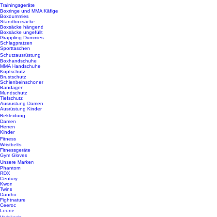
Trainingsgeräte
Boxringe und MMA Käfige
Boxdummies
Standboxsäcke
Boxsäcke hängend
Boxsäcke ungefüllt
Grappling Dummies
Schlagpratzen
Sporttaschen
Schutzausrüstung
Boxhandschuhe
MMA Handschuhe
Kopfschutz
Brustschutz
Schienbeinschoner
Bandagen
Mundschutz
Tiefschutz
Ausrüstung Damen
Ausrüstung Kinder
Bekleidung
Damen
Herren
Kinder
Fitness
Wristbelts
Fitnessgeräte
Gym Gloves
Unsere Marken
Phantom
RDX
Century
Kwon
Twins
Danrho
Fightnature
Ceeroc
Leone