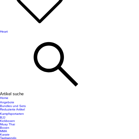
Heart
Artikel suche
Home
Angebote
Bundles und Sets
Reduzierte Artikel
Kampfsportarten
BJJ
Kickboxen
Muay Thai
Boxen
MMA
Karate
Taekwondo