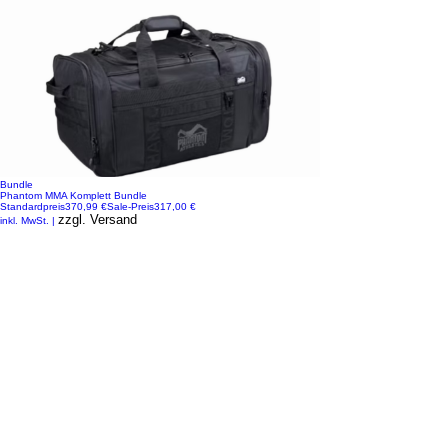
Bundle
Phantom MMA Komplett Bundle
Standardpreis
370,99 €
Sale-Preis
317,00 €
zzgl. Versand
inkl. MwSt.
|