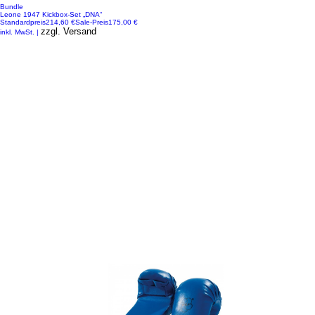
Bundle
Leone 1947 Kickbox-Set „DNA“
Standardpreis
214,60 €
Sale-Preis
175,00 €
zzgl. Versand
inkl. MwSt.
|