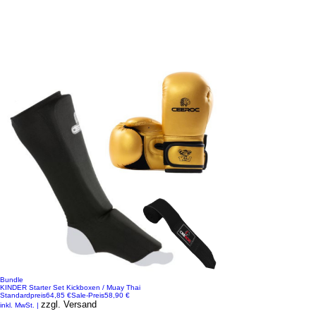
Bundle
KINDER Starter Set Kickboxen / Muay Thai
Standardpreis
64,85 €
Sale-Preis
58,90 €
zzgl. Versand
inkl. MwSt.
|