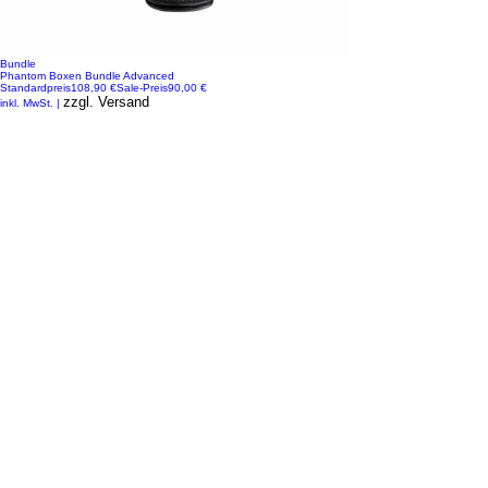
Bundle
Phantom Boxen Bundle Advanced
Standardpreis
108,90 €
Sale-Preis
90,00 €
zzgl. Versand
inkl. MwSt.
|