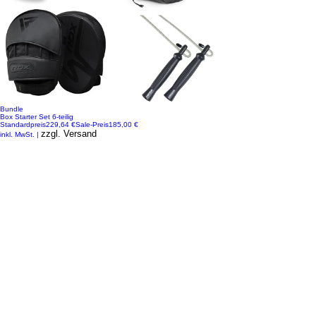
Bundle
Box Starter Set 6-teilig
Standardpreis
229,64 €
Sale-Preis
185,00 €
zzgl. Versand
inkl. MwSt.
|