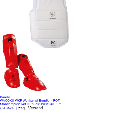
Bundle
WACOKU WKF Wettkampf-Bundle – ROT
Standardpreis
149,90 €
Sale-Preis
130,00 €
zzgl. Versand
inkl. MwSt.
|