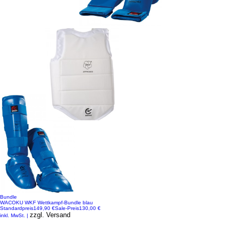
Bundle
WACOKU WKF Wettkampf-Bundle blau
Standardpreis
149,90 €
Sale-Preis
130,00 €
zzgl. Versand
inkl. MwSt.
|