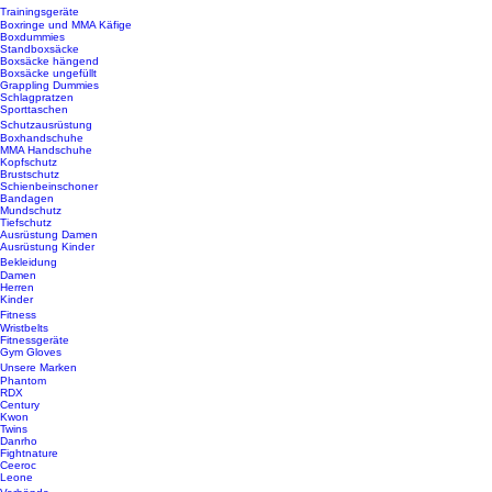
Trainingsgeräte
Boxringe und MMA Käfige
Boxdummies
Standboxsäcke
Boxsäcke hängend
Boxsäcke ungefüllt
Grappling Dummies
Schlagpratzen
Sporttaschen
Schutzausrüstung
Boxhandschuhe
MMA Handschuhe
Kopfschutz
Brustschutz
Schienbeinschoner
Bandagen
Mundschutz
Tiefschutz
Ausrüstung Damen
Ausrüstung Kinder
Bekleidung
Damen
Herren
Kinder
Fitness
Wristbelts
Fitnessgeräte
Gym Gloves
Unsere Marken
Phantom
RDX
Century
Kwon
Twins
Danrho
Fightnature
Ceeroc
Leone