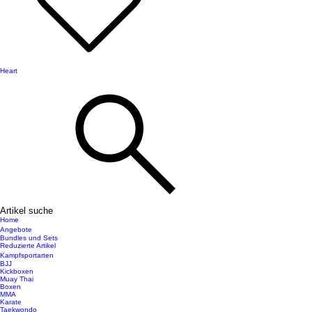
Heart
Artikel suche
Home
Angebote
Bundles und Sets
Reduzierte Artikel
Kampfsportarten
BJJ
Kickboxen
Muay Thai
Boxen
MMA
Karate
Taekwondo