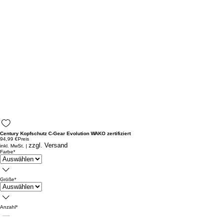
Century Kopfschutz C-Gear Evolution WAKO zertifiziert
94,99 €
Preis
zzgl. Versand
inkl. MwSt.
|
Farbe
*
Größe
*
Anzahl
*