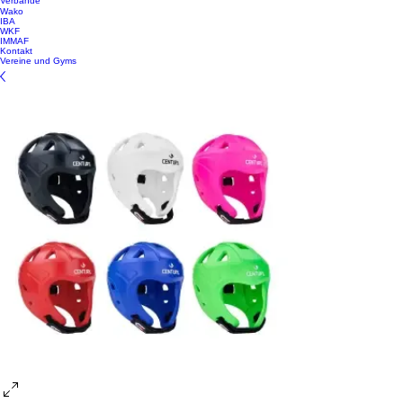
Verbände
Wako
IBA
WKF
IMMAF
Kontakt
Vereine und Gyms