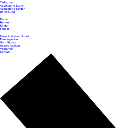
Tiefschutz
Ausrüstung Damen
Ausrüstung Kinder
Bekleidung
Damen
Herren
Kinder
Fitness
Gewichtsheber Gürtel
Fitnessgeräte
Gym Gloves
Unsere Marken
Verbände
Kontakt