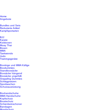
Home
Angebote
Bundles und Sets
Reduzierte Artikel
Kampfsportarten
BJJ
Karate
Kickboxen
Muay Thai
Boxen
MMA
Taekwondo
Judo
Trainingsgeräte
Boxringe und MMA Käfige
Boxdummies
Standboxsäcke
Boxsäcke hängend
Boxsäcke ungefüllt
Grappling Dummies
Schlagpratzen
Sporttaschen
Schutzausrüstung
Boxhandschuhe
MMA Handschuhe
Kopfschutz
Brustschutz
Schienbeinschoner
Bandagen
Mundschutz