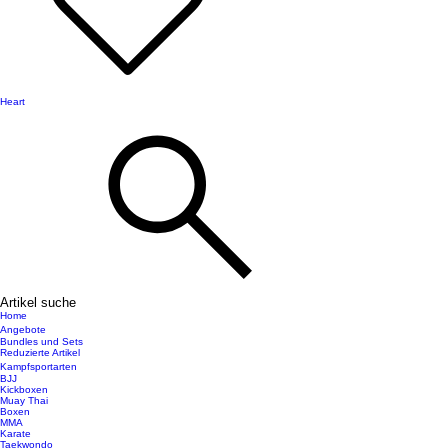
Heart
Artikel suche
Home
Angebote
Bundles und Sets
Reduzierte Artikel
Kampfsportarten
BJJ
Kickboxen
Muay Thai
Boxen
MMA
Karate
Taekwondo