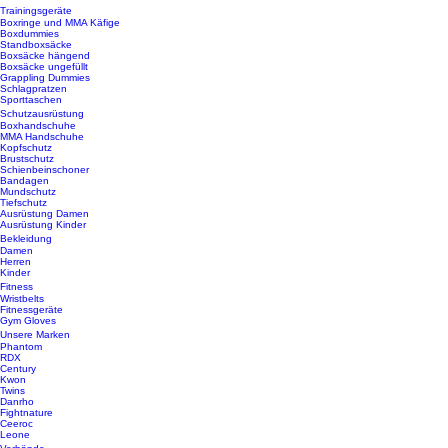
Trainingsgeräte
Boxringe und MMA Käfige
Boxdummies
Standboxsäcke
Boxsäcke hängend
Boxsäcke ungefüllt
Grappling Dummies
Schlagpratzen
Sporttaschen
Schutzausrüstung
Boxhandschuhe
MMA Handschuhe
Kopfschutz
Brustschutz
Schienbeinschoner
Bandagen
Mundschutz
Tiefschutz
Ausrüstung Damen
Ausrüstung Kinder
Bekleidung
Damen
Herren
Kinder
Fitness
Wristbelts
Fitnessgeräte
Gym Gloves
Unsere Marken
Phantom
RDX
Century
Kwon
Twins
Danrho
Fightnature
Ceeroc
Leone