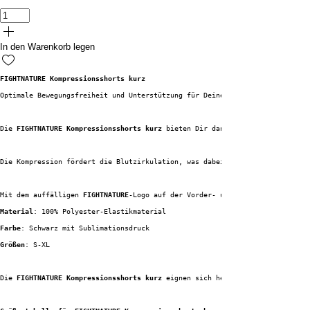
In den Warenkorb legen
FIGHTNATURE Kompressionsshorts kurz
Optimale Bewegungsfreiheit und Unterstützung für Deinen MMA-Kampf!
Die 
FIGHTNATURE Kompressionsshorts kurz
 bieten Dir dank ihres engen Schnit
Die Kompression fördert die Blutzirkulation, was dabei hilft, die Regenera
Mit dem auffälligen 
FIGHTNATURE
-Logo auf der Vorder- und Rückseite bist Du
Material
: 100% Polyester-Elastikmaterial
Farbe
: Schwarz mit Sublimationsdruck
Größen
: S-XL
Die 
FIGHTNATURE Kompressionsshorts kurz
 eignen sich hervorragend für alle 