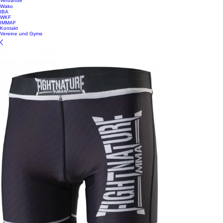
Verbände
Wako
IBA
WKF
IMMAF
Kontakt
Vereine und Gyms