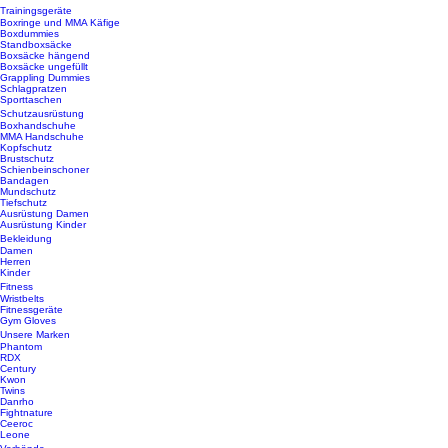
Trainingsgeräte
Boxringe und MMA Käfige
Boxdummies
Standboxsäcke
Boxsäcke hängend
Boxsäcke ungefüllt
Grappling Dummies
Schlagpratzen
Sporttaschen
Schutzausrüstung
Boxhandschuhe
MMA Handschuhe
Kopfschutz
Brustschutz
Schienbeinschoner
Bandagen
Mundschutz
Tiefschutz
Ausrüstung Damen
Ausrüstung Kinder
Bekleidung
Damen
Herren
Kinder
Fitness
Wristbelts
Fitnessgeräte
Gym Gloves
Unsere Marken
Phantom
RDX
Century
Kwon
Twins
Danrho
Fightnature
Ceeroc
Leone