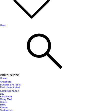
Heart
Artikel suche
Home
Angebote
Bundles und Sets
Reduzierte Artikel
Kampfsportarten
BJJ
Kickboxen
Muay Thai
Boxen
MMA
Karate
Taekwondo