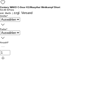
Century WAKO C-Gear K1/Muaythai Wettkampf Short
54,99 €
Preis
zzgl. Versand
inkl. MwSt.
|
Größe
*
Farbe
*
Anzahl
*
In den Warenkorb legen
Century WAKO C-Gear K1/Muaythai Wettkampf Short
Werde zum Elitekämpfer und genieße die leichten und bequemen Shorts!
Die Century WAKO C-Gear K1/Muaythai Wettkampf-Shorts bieten nicht nur eine
Der WAKO-Standard sorgt dafür, dass sie perfekt für den internationalen We
Mit einem glänzenden, auffälligen Design und Mesh-Akzenten an den Seiten b