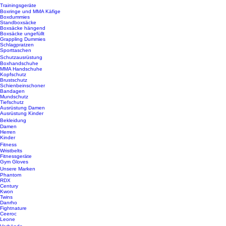
Trainingsgeräte
Boxringe und MMA Käfige
Boxdummies
Standboxsäcke
Boxsäcke hängend
Boxsäcke ungefüllt
Grappling Dummies
Schlagpratzen
Sporttaschen
Schutzausrüstung
Boxhandschuhe
MMA Handschuhe
Kopfschutz
Brustschutz
Schienbeinschoner
Bandagen
Mundschutz
Tiefschutz
Ausrüstung Damen
Ausrüstung Kinder
Bekleidung
Damen
Herren
Kinder
Fitness
Wristbelts
Fitnessgeräte
Gym Gloves
Unsere Marken
Phantom
RDX
Century
Kwon
Twins
Danrho
Fightnature
Ceeroc
Leone