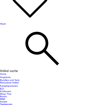
Heart
Artikel suche
Home
Angebote
Bundles und Sets
Reduzierte Artikel
Kampfsportarten
BJJ
Kickboxen
Muay Thai
Boxen
MMA
Karate
Taekwondo