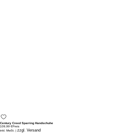
Century Creed Sparring Handschuhe
109,99 €
Preis
zzgl. Versand
inkl. MwSt.
|