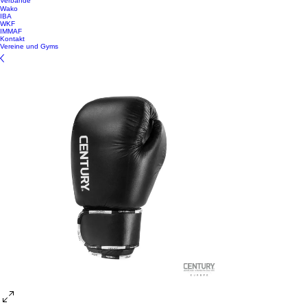
Verbände
Wako
IBA
WKF
IMMAF
Kontakt
Vereine und Gyms