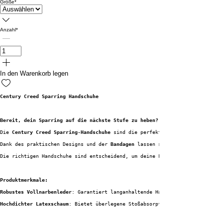
Größe
*
Anzahl
*
In den Warenkorb legen
Century Creed Sparring Handschuhe
Bereit, dein Sparring auf die nächste Stufe zu heben?
Die 
Century Creed Sparring-Handschuhe
 sind die perfekte Wahl für ernsthaft
Dank des praktischen Designs und der 
Bandagen
 lassen sich die Handschuhe s
Die richtigen Handschuhe sind entscheidend, um deine Fitness und deine Tec
Produktmerkmale:
Robustes Vollnarbenleder
: Garantiert langanhaltende Haltbarkeit und Widers
Hochdichter Latexschaum
: Bietet überlegene Stoßabsorption und verringert d
Ergonomisches, geschwungenes Design
: Optimale Passform für zusätzlichen Ko