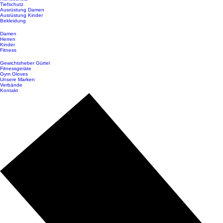
Tiefschutz
Ausrüstung Damen
Ausrüstung Kinder
Bekleidung
Damen
Herren
Kinder
Fitness
Gewichtsheber Gürtel
Fitnessgeräte
Gym Gloves
Unsere Marken
Verbände
Kontakt