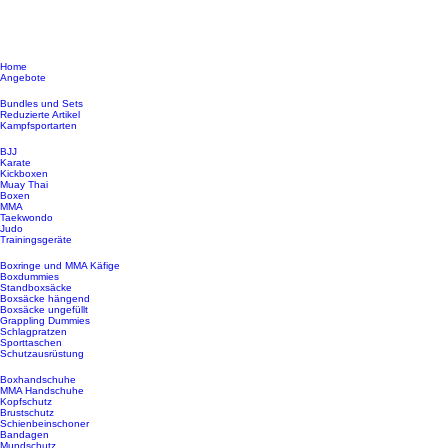
Home
Angebote
Bundles und Sets
Reduzierte Artikel
Kampfsportarten
BJJ
Karate
Kickboxen
Muay Thai
Boxen
MMA
Taekwondo
Judo
Trainingsgeräte
Boxringe und MMA Käfige
Boxdummies
Standboxsäcke
Boxsäcke hängend
Boxsäcke ungefüllt
Grappling Dummies
Schlagpratzen
Sporttaschen
Schutzausrüstung
Boxhandschuhe
MMA Handschuhe
Kopfschutz
Brustschutz
Schienbeinschoner
Bandagen
Mundschutz