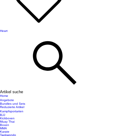
Heart
Artikel suche
Home
Angebote
Bundles und Sets
Reduzierte Artikel
Kampfsportarten
BJJ
Kickboxen
Muay Thai
Boxen
MMA
Karate
Taekwondo