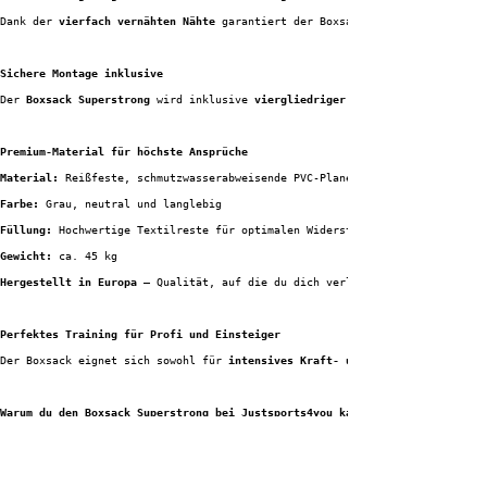
Dank der 
vierfach vernähten Nähte
 garantiert der Boxsack eine lange Lebens
Sichere Montage inklusive
Der 
Boxsack Superstrong
 wird inklusive 
viergliedriger Stahlkette und Sands
Premium-Material für höchste Ansprüche
Material:
 Reißfeste, schmutzwasserabweisende PVC-Plane
Farbe:
 Grau, neutral und langlebig
Füllung:
 Hochwertige Textilreste für optimalen Widerstand
Gewicht:
 ca. 45 kg
Hergestellt in Europa
 – Qualität, auf die du dich verlassen kannst
Perfektes Training für Profi und Einsteiger
Der Boxsack eignet sich sowohl für 
intensives Kraft- und Schlagtraining
Warum du den Boxsack Superstrong bei Justsports4you kaufen solltest
Hochwertige Verarbeitung
: Extrem robuste PVC-Plane und doppelt gesicherte 
Sicher & einsatzbereit
: Inklusive Kette und Sandsackwirbel