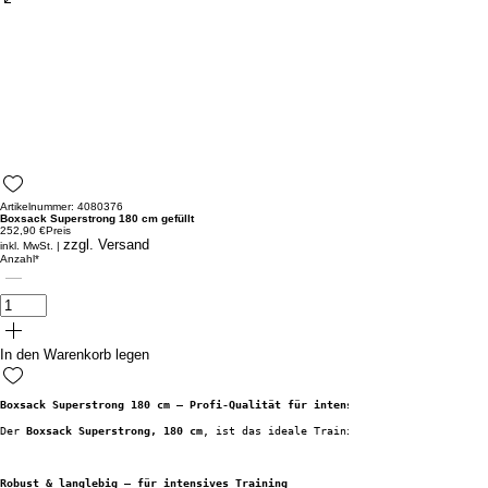
Artikelnummer: 4080376
Boxsack Superstrong 180 cm gefüllt
252,90 €
Preis
zzgl. Versand
inkl. MwSt.
|
Anzahl
*
In den Warenkorb legen
Boxsack Superstrong 180 cm – Profi-Qualität für intensives Schlagtraining
Der 
Boxsack Superstrong, 180 cm
, ist das ideale Trainingsgerät für Boxer, 
Robust & langlebig – für intensives Training