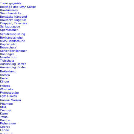
Trainingsgeräte
Boxringe und MMA Käfige
Boxdummies
Standboxsäcke
Boxsäcke hängend
Boxsäcke ungefüllt
Grappling Dummies
Schlagpratzen
Sporttaschen
Schutzausrüstung
Boxhandschuhe
MMA Handschuhe
Kopfschutz
Brustschutz
Schienbeinschoner
Bandagen
Mundschutz
Tiefschutz
Ausrüstung Damen
Ausrüstung Kinder
Bekleidung
Damen
Herren
Kinder
Fitness
Wristbelts
Fitnessgeräte
Gym Gloves
Unsere Marken
Phantom
RDX
Century
Kwon
Twins
Danrho
Fightnature
Ceeroc
Leone