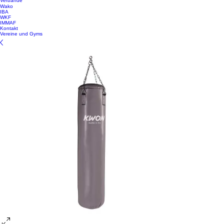
Verbände
Wako
IBA
WKF
IMMAF
Kontakt
Vereine und Gyms